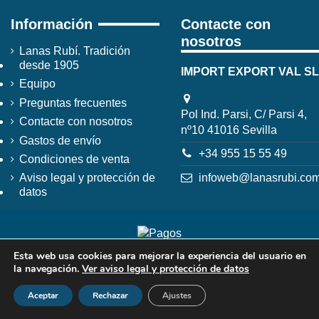
Información
Contacte con
nosotros
Lanas Rubí. Tradición
desde 1905
IMPORT EXPORT VAL SL
Equipo
Preguntas frecuentes
Pol Ind. Parsi, C/ Parsi 4,
Contacte con nosotros
nº10 41016 Sevilla
Gastos de envío
+34 955 15 55 49
Condiciones de venta
infoweb@lanasrubi.co
Aviso legal y protección de
datos
Esta web usa cookies para mejorar la experiencia del usuario en
la navegación.
Ver aviso legal y protección de datos
Aceptar
Rechazar
Ajustes