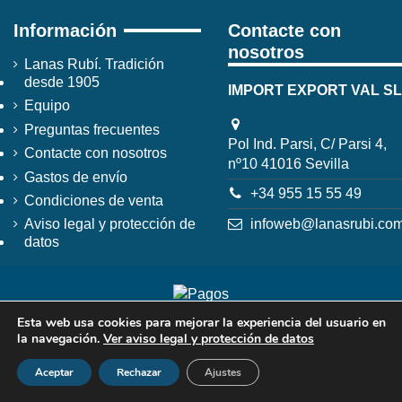
Información
Contacte con
nosotros
Lanas Rubí. Tradición
desde 1905
IMPORT EXPORT VAL SL
Equipo
Preguntas frecuentes
Pol Ind. Parsi, C/ Parsi 4,
Contacte con nosotros
nº10 41016 Sevilla
Gastos de envío
+34 955 15 55 49
Condiciones de venta
infoweb@lanasrubi.co
Aviso legal y protección de
datos
Esta web usa cookies para mejorar la experiencia del usuario en
la navegación.
Ver aviso legal y protección de datos
Aceptar
Rechazar
Ajustes