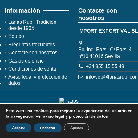
Información
Contacte con
nosotros
Lanas Rubí. Tradición
desde 1905
IMPORT EXPORT VAL SL
Equipo
Preguntas frecuentes
Pol Ind. Parsi, C/ Parsi 4,
Contacte con nosotros
nº10 41016 Sevilla
Gastos de envío
+34 955 15 55 49
Condiciones de venta
infoweb@lanasrubi.co
Aviso legal y protección de
datos
Esta web usa cookies para mejorar la experiencia del usuario en
la navegación.
Ver aviso legal y protección de datos
Aceptar
Rechazar
Ajustes