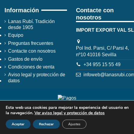
Información
Contacte con
nosotros
Lanas Rubí. Tradición
desde 1905
IMPORT EXPORT VAL SL
Equipo
Preguntas frecuentes
Pol Ind. Parsi, C/ Parsi 4,
Contacte con nosotros
nº10 41016 Sevilla
Gastos de envío
+34 955 15 55 49
Condiciones de venta
infoweb@lanasrubi.co
Aviso legal y protección de
datos
Esta web usa cookies para mejorar la experiencia del usuario en
la navegación.
Ver aviso legal y protección de datos
Aceptar
Rechazar
Ajustes