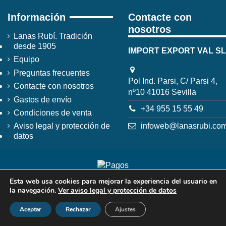
Información
Contacte con
nosotros
Lanas Rubí. Tradición
desde 1905
IMPORT EXPORT VAL SL
Equipo
Preguntas frecuentes
Pol Ind. Parsi, C/ Parsi 4,
Contacte con nosotros
nº10 41016 Sevilla
Gastos de envío
+34 955 15 55 49
Condiciones de venta
infoweb@lanasrubi.co
Aviso legal y protección de
datos
Esta web usa cookies para mejorar la experiencia del usuario en
la navegación.
Ver aviso legal y protección de datos
Aceptar
Rechazar
Ajustes