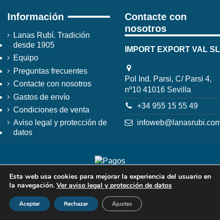
Información
Contacte con
nosotros
Lanas Rubí. Tradición
desde 1905
IMPORT EXPORT VAL SL
Equipo
Preguntas frecuentes
Pol Ind. Parsi, C/ Parsi 4,
Contacte con nosotros
nº10 41016 Sevilla
Gastos de envío
+34 955 15 55 49
Condiciones de venta
infoweb@lanasrubi.co
Aviso legal y protección de
datos
Esta web usa cookies para mejorar la experiencia del usuario en
la navegación.
Ver aviso legal y protección de datos
Aceptar
Rechazar
Ajustes