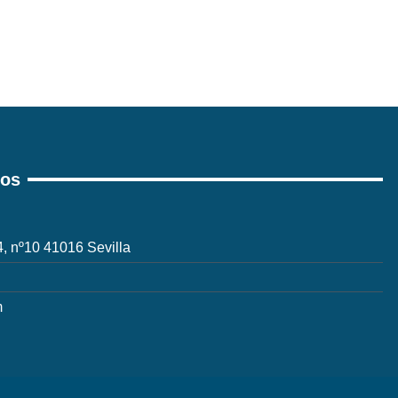
ros
 4, nº10 41016 Sevilla
m