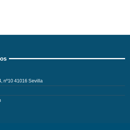
ros
 4, nº10 41016 Sevilla
m