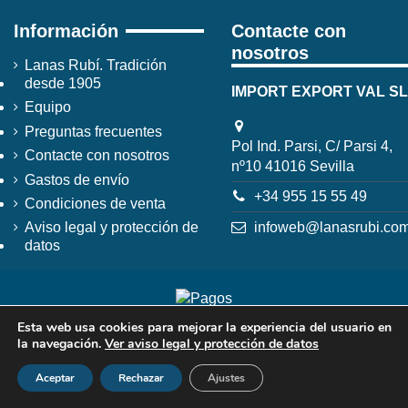
Información
Contacte con
nosotros
Lanas Rubí. Tradición
desde 1905
IMPORT EXPORT VAL SL
Equipo
Preguntas frecuentes
Pol Ind. Parsi, C/ Parsi 4,
Contacte con nosotros
nº10 41016 Sevilla
Gastos de envío
+34 955 15 55 49
Condiciones de venta
infoweb@lanasrubi.co
Aviso legal y protección de
datos
Esta web usa cookies para mejorar la experiencia del usuario en
la navegación.
Ver aviso legal y protección de datos
Aceptar
Rechazar
Ajustes