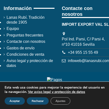
Información
Contacte con
nosotros
Lanas Rubí. Tradición
desde 1905
IMPORT EXPORT VAL SL
Equipo
Preguntas frecuentes
Pol Ind. Parsi, C/ Parsi 4,
Contacte con nosotros
nº10 41016 Sevilla
Gastos de envío
+34 955 15 55 49
Condiciones de venta
infoweb@lanasrubi.co
Aviso legal y protección de
datos
Esta web usa cookies para mejorar la experiencia del usuario en
la navegación.
Ver aviso legal y protección de datos
Aceptar
Rechazar
Ajustes