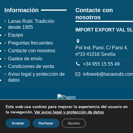
Información
Contacte con
nosotros
Lanas Rubí. Tradición
desde 1905
IMPORT EXPORT VAL SL
Equipo
Preguntas frecuentes
Pol Ind. Parsi, C/ Parsi 4,
Contacte con nosotros
nº10 41016 Sevilla
Gastos de envío
+34 955 15 55 49
Condiciones de venta
infoweb@lanasrubi.co
Aviso legal y protección de
datos
Esta web usa cookies para mejorar la experiencia del usuario en
la navegación.
Ver aviso legal y protección de datos
Aceptar
Rechazar
Ajustes