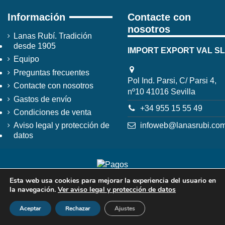
Información
Contacte con
nosotros
Lanas Rubí. Tradición
desde 1905
IMPORT EXPORT VAL SL
Equipo
Preguntas frecuentes
Pol Ind. Parsi, C/ Parsi 4,
Contacte con nosotros
nº10 41016 Sevilla
Gastos de envío
+34 955 15 55 49
Condiciones de venta
infoweb@lanasrubi.co
Aviso legal y protección de
datos
Esta web usa cookies para mejorar la experiencia del usuario en
la navegación.
Ver aviso legal y protección de datos
Aceptar
Rechazar
Ajustes