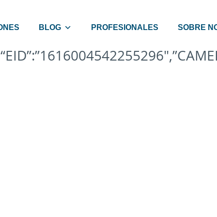
ONES
BLOG
PROFESIONALES
SOBRE N
{“EID”:”1616004542255296″,”CAME