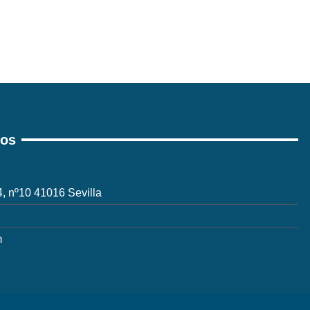
ros
 4, nº10 41016 Sevilla
m