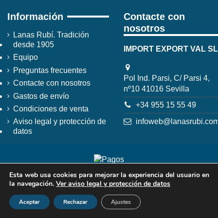
Información
Contacte con
nosotros
Lanas Rubí. Tradición
desde 1905
IMPORT EXPORT VAL SL
Equipo
Preguntas frecuentes
Pol Ind. Parsi, C/ Parsi 4,
Contacte con nosotros
nº10 41016 Sevilla
Gastos de envío
+34 955 15 55 49
Condiciones de venta
infoweb@lanasrubi.co
Aviso legal y protección de
datos
Esta web usa cookies para mejorar la experiencia del usuario en
la navegación.
Ver aviso legal y protección de datos
Aceptar
Rechazar
Ajustes