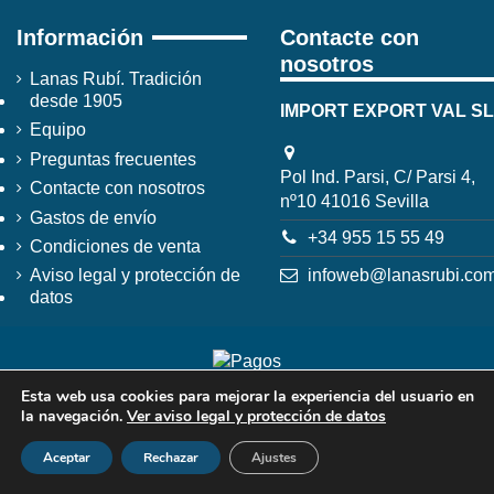
Información
Contacte con
nosotros
Lanas Rubí. Tradición
desde 1905
IMPORT EXPORT VAL SL
Equipo
Preguntas frecuentes
Pol Ind. Parsi, C/ Parsi 4,
Contacte con nosotros
nº10 41016 Sevilla
Gastos de envío
+34 955 15 55 49
Condiciones de venta
infoweb@lanasrubi.co
Aviso legal y protección de
datos
Esta web usa cookies para mejorar la experiencia del usuario en
la navegación.
Ver aviso legal y protección de datos
Aceptar
Rechazar
Ajustes