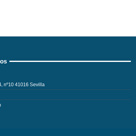
ros
 4, nº10 41016 Sevilla
m