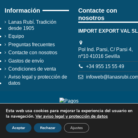
Información
Contacte con
nosotros
Lanas Rubí. Tradición
desde 1905
IMPORT EXPORT VAL SL
Equipo
Preguntas frecuentes
Pol Ind. Parsi, C/ Parsi 4,
Contacte con nosotros
nº10 41016 Sevilla
Gastos de envío
+34 955 15 55 49
Condiciones de venta
infoweb@lanasrubi.co
Aviso legal y protección de
datos
Esta web usa cookies para mejorar la experiencia del usuario en
la navegación.
Ver aviso legal y protección de datos
Aceptar
Rechazar
Ajustes