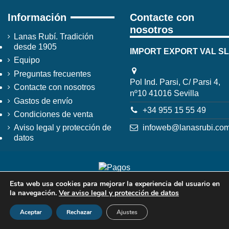
Información
Contacte con
nosotros
Lanas Rubí. Tradición
desde 1905
IMPORT EXPORT VAL SL
Equipo
Preguntas frecuentes
Pol Ind. Parsi, C/ Parsi 4,
Contacte con nosotros
nº10 41016 Sevilla
Gastos de envío
+34 955 15 55 49
Condiciones de venta
infoweb@lanasrubi.co
Aviso legal y protección de
datos
Esta web usa cookies para mejorar la experiencia del usuario en
la navegación.
Ver aviso legal y protección de datos
Aceptar
Rechazar
Ajustes