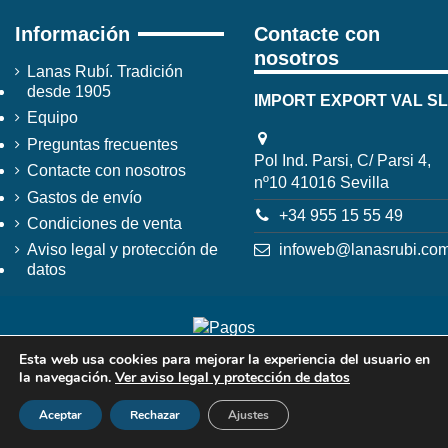
Información
Contacte con
nosotros
Lanas Rubí. Tradición
desde 1905
IMPORT EXPORT VAL SL
Equipo
Preguntas frecuentes
Pol Ind. Parsi, C/ Parsi 4,
Contacte con nosotros
nº10 41016 Sevilla
Gastos de envío
+34 955 15 55 49
Condiciones de venta
infoweb@lanasrubi.co
Aviso legal y protección de
datos
Esta web usa cookies para mejorar la experiencia del usuario en
la navegación.
Ver aviso legal y protección de datos
Aceptar
Rechazar
Ajustes