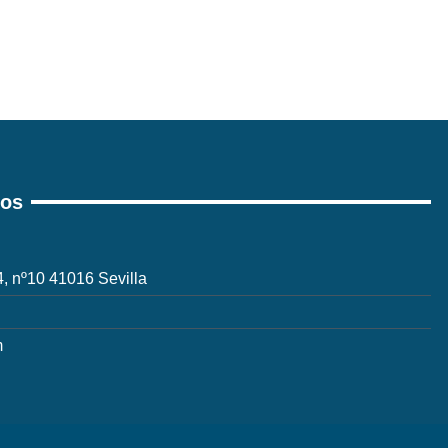
ros
 4, nº10 41016 Sevilla
m