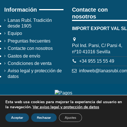
Información
Contacte con
nosotros
Lanas Rubí. Tradición
desde 1905
IMPORT EXPORT VAL SL
Equipo
Preguntas frecuentes
Pol Ind. Parsi, C/ Parsi 4,
Contacte con nosotros
nº10 41016 Sevilla
Gastos de envío
+34 955 15 55 49
Condiciones de venta
infoweb@lanasrubi.co
Aviso legal y protección de
datos
Esta web usa cookies para mejorar la experiencia del usuario en
la navegación.
Ver aviso legal y protección de datos
Aceptar
Rechazar
Ajustes