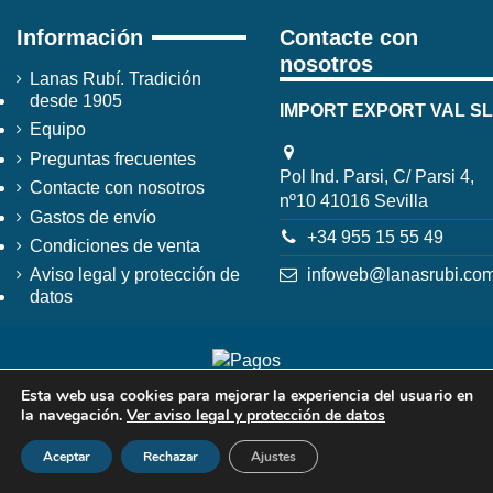
Información
Contacte con
nosotros
Lanas Rubí. Tradición
desde 1905
IMPORT EXPORT VAL SL
Equipo
Preguntas frecuentes
Pol Ind. Parsi, C/ Parsi 4,
Contacte con nosotros
nº10 41016 Sevilla
Gastos de envío
+34 955 15 55 49
Condiciones de venta
infoweb@lanasrubi.co
Aviso legal y protección de
datos
Esta web usa cookies para mejorar la experiencia del usuario en
la navegación.
Ver aviso legal y protección de datos
Aceptar
Rechazar
Ajustes