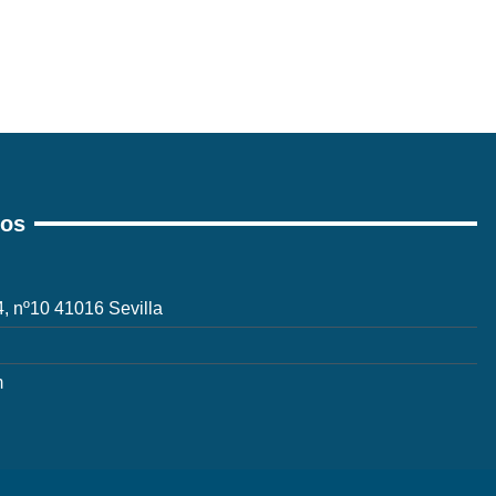
ros
 4, nº10 41016 Sevilla
m