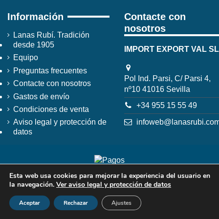
Información
Contacte con
nosotros
Lanas Rubí. Tradición
desde 1905
IMPORT EXPORT VAL SL
Equipo
Preguntas frecuentes
Pol Ind. Parsi, C/ Parsi 4,
Contacte con nosotros
nº10 41016 Sevilla
Gastos de envío
+34 955 15 55 49
Condiciones de venta
infoweb@lanasrubi.co
Aviso legal y protección de
datos
Esta web usa cookies para mejorar la experiencia del usuario en
la navegación.
Ver aviso legal y protección de datos
Aceptar
Rechazar
Ajustes